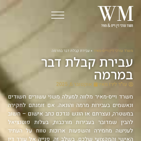
משרד עורכי דין וייס-מאיר
»
עבירת קבלת דבר במרמה
עבירת קבלת דבר
במרמה
עו"ד לירז מאיר
אוקטובר 6, 2025
משרד וייס-מאיר מלווה למעלה משני עשורים חשודים
ונאשמים בעבירות מרמה והונאה. אם זומנתם לחקירה
במשטרה, נעצרתם או הוגש נגדכם כתב אישום – חשוב
להבין שמדובר בעבירות מורכבות, בעלות פוטנציאל
לענישה מחמירה והשפעות ארוכות טווח על העתיד
האישי והמקצועי שלכם. בשלב זה, פנייה אל עורך דין