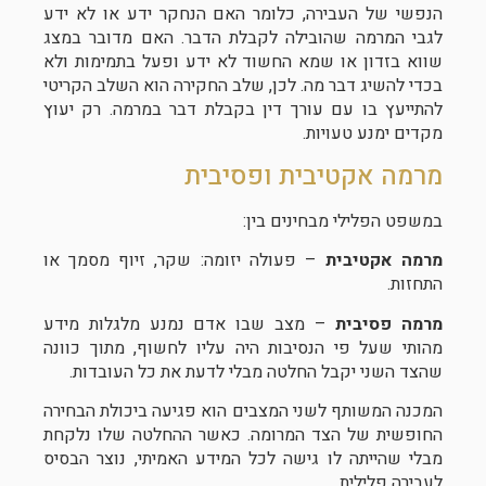
הנפשי של העבירה, כלומר האם הנחקר ידע או לא ידע
לגבי המרמה שהובילה לקבלת הדבר. האם מדובר במצג
שווא בזדון או שמא החשוד לא ידע ופעל בתמימות ולא
בכדי להשיג דבר מה. לכן, שלב החקירה הוא השלב הקריטי
להתייעץ בו עם עורך דין בקבלת דבר במרמה. רק יעוץ
מקדים ימנע טעויות.
מרמה אקטיבית ופסיבית
במשפט הפלילי מבחינים בין:
מרמה אקטיבית
– פעולה יזומה: שקר, זיוף מסמך או
התחזות.
מרמה פסיבית
– מצב שבו אדם נמנע מלגלות מידע
מהותי שעל פי הנסיבות היה עליו לחשוף, מתוך כוונה
שהצד השני יקבל החלטה מבלי לדעת את כל העובדות.
המכנה המשותף לשני המצבים הוא פגיעה ביכולת הבחירה
החופשית של הצד המרומה. כאשר ההחלטה שלו נלקחת
מבלי שהייתה לו גישה לכל המידע האמיתי, נוצר הבסיס
לעבירה פלילית.