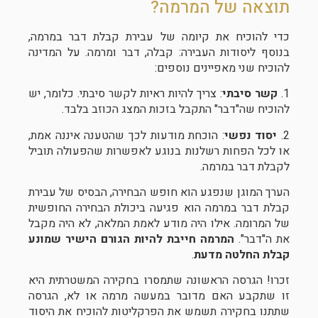
תוצאה של המרמה?
כדי להוכיח את קיומה של עבירת קבלת דבר במרמה,
בנוסף ליסודות העבירה: קבלה, דבר ומרמה. על המדינה
להוכיח שני מאפיינים נוספים:
1.
קשר סיבתי
: צריך להיות ראיות לקשר סיבתי. כלומר, יש
להוכיח שה"דבר" התקבל בזכות המצג הכוזב בלבד.
2.
יסוד נפשי
: הוכחת מודעות לכך שהטענה איננה אמת,
או לכל הפחות רשלנות בנוגע לאפשרות שהפעולה תוביל
לקבלת דבר במרמה.
הערך המוגן שנפגע הוא חופש הבחירה, הבסיס של עבירת
קבלת דבר במרמה הוא פגיעה ביכולת הבחירה החופשית
של המרומה. אילו היה מודע לאמת המלאה, לא היה מקבל
את ה"דבר".
המרמה חייבת להיות הגורם הישיר שמונע
קבלת החלטה מדעת
.
זכרו! הגרסה הראשונה שתמסרו בחקירה המשטרתית היא
זו שתקבע האם מדובר במעשה מרמה או לא, הגרסה
שתתנו בחקירה תשמש את הפרקליטות להוכיח את היסוד