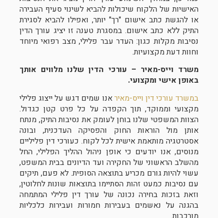
האישיות של הלקוח שיכולות להביא לשינוי סעיף העבירה
או להגשת כתב אישום "רך" יותר, ואפילו להביא לסגירת
התיק ללא כתב אישום. במסגרת טענה זו יציג עורך הדין
נסיבות מקלות כגון: העדר עבר פלילי, מצב רפואי מיוחד
וחוות דעת מקצועיות.
משרד וייס-מאיר – עורכי הדין שלנו מלווים אותך
באופן אישי ומקצועי.
במשרד עורכי דין וייס-מאיר
אנו שמים דגש על ייצוג פלילי
מקצועי וממוקד, תוך הקפדה על כל פרט קטן כגדול.
הצוות המשפטי שלנו בוחן לעומק את נסיבות התיק, מנתח
אותן מול הוראות החוק והפסיקה העדכנית, ובונה
אסטרטגיה מותאמת אישית לכל לקוח. כעורכי דין פליליים
מנוסים, אנו יודעים כי אופן ניהול ההליך הפלילי, החל
מהשלב הראשוני של החקירה ועד הדיונים בבית המשפט,
עשוי להיות גורם מכריע בתוצאה הסופית. לא פעם, תיקים
עם נסיבות כמעט זהות הסתיימו בתוצאות שונות לחלוטין,
וזאת בזכות בחירה נכונה של עורך דין פלילי המתמחה
בהגנה על נאשמים בעבירות חמורות ועבירות כלכליות
מורכבות.