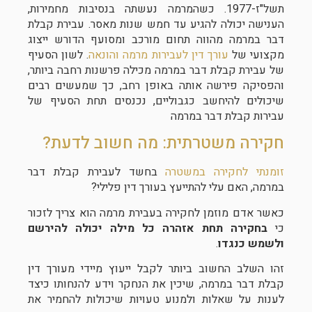
תשל"ז-1977. כשהמרמה נעשתה בנסיבות מחמירות,
הענישה יכולה להגיע עד חמש שנות מאסר. עבירת קבלת
דבר במרמה מהווה תחום מורכב ומסועף הדורש ייצוג
מקצועי של
עורך דין לעבירות מרמה והונאה
. לשון הסעיף
של עבירת קבלת דבר במרמה מכילה פרשנות רחבה ביותר,
והפסיקה פירשה אותה באופן רחב, כך שמעשים רבים
שיכולים להיחשב כגבוליים, נכנסים תחת הסעיף של
עבירות קבלת דבר במרמה
חקירה משטרתית: מה חשוב לדעת?
זומנתי לחקירה במשטרה
בחשד לעבירת קבלת דבר
במרמה, האם עלי להתייעץ בעורך דין פלילי?
כאשר אדם מוזמן לחקירה בעבירת מרמה הוא צריך לזכור
כי
בחקירה תחת אזהרה כל מילה יכולה להירשם
ולשמש כנגדו
.
זהו השלב החשוב ביותר לקבל ייעוץ מיידי מעורך דין
קבלת דבר במרמה, שיכין את הנחקר וידע להנחותו כיצד
לענות על שאלות ולמנוע טעויות שיכולות להחמיר את