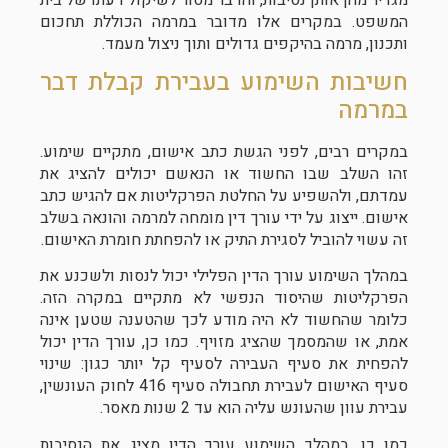
המשפט. במקרים אלו מדובר במרמה הכוללת תחכום
ותכנון, מרמה בהיקפים גדולים ותוך ניצול מעמד.
חשיבות השימוע בעבירת קבלת דבר
במרמה
במקרים רבים, לפני הגשת כתב אישום, מתקיים שימוע.
זהו השלב שבו החשוד או הנאשם יכולים להציג את
עמדתם, ולהשפיע על החלטת הפרקליטות אם להגיש כתב
אישום. ייצוג על ידי עורך דין מומחה למרמה והונאה בשלב
זה עשוי להוביל לסגירת התיק או להפחתת חומרת האישום.
במהלך השימוע עורך הדין הפלילי יכול לנסות ולשכנע את
הפרקליטות שהיסוד הנפשי לא מתקיים במקרה הזה.
כלומר שהחשוד לא היה מודע לכך שהטענה שטען אינה
אמת, או שהמסמך שהציג מזויף. כמו כן, עורך הדין יכול
להפחית את סעיף העבירה לסעיף קל יותר כגון: שינוי
סעיף האישום לעבירת תחבולה סעיף 416 לחוק העונשין,
עבירת עוון שהעונש עליה הוא עד 2 שנות מאסר.
כמו כן, במהלך השימוע עורך הדין מציג את הנסיבות