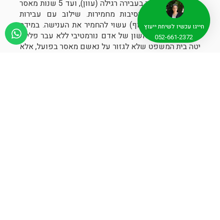
עד 3 שנות מאסר בעבירה רגילה (עוון), ועד 5 שנות מאסר
בפועל בעבירה בנסיבות מחמירות. שילוב עם עבירות
נוספות (התחזות, זיוף) עשוי להחמיר את הענישה. במידה
חייגו עכשיו לשיחת ייעוץ
ומדובר במקרה ראשון של אדם נורמטיבי ללא עבר פלילי,
052-661-2372
יטה בית המשפט שלא לגזור על נאשם מאסר בפועל, אלא
ענישה צופה פני עתיד, כלומר מאסר על תנאי.
מדוע כדאי לפנות לעורך דין בחשד
לעבירת קבלת דבר במרמה?
עבירת קבלת דבר במרמה מורכבת מאוד, גם מבחינת היבטי
החוק וגם מבחינת השלכות אישיות וציבוריות. ייצוג
מקצועי על ידי עורך דין לעבירות מרמה והונאה מספק:
הכנה מוקדמת לחקירה ולשימוע.
ניתוח יסודי של נסיבות וראיות התיק מול החוק
והפסיקה.
הפחתת האישום או שינוי סעיפים לעבירות קלות
יותר.
ליווי משפטי מלא עד סיום ההליך, כולל בקשות
חנינה במידת הצורך.