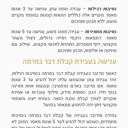
נסיבות רגילות
– עבירה מסוג עוון, ענישה עד 3 שנות
מאסר. מקרים אלה כוללים הונאות קטנות במספר מקרים
מועט, ללא תכנון ותחכום.
נסיבות מחמירות
– עבירה מסוג פשע, ענישה עד 5 שנות
מאסר. דוגמאות: היקפי רמייה גדולים, ניצול מעמד
מקצועי, זיוף מסמכים, התחזות לאנשי מקצוע, שילוב עם
סחיטה או אלימות, תכנון ותחכום.
ענישה בעבירת קבלת דבר במרמה
כאשר מדובר בעבירת קבלת דבר במרמה בנסיבות רגילות,
זוהי עבירת עוון שהעונש עליה יכול להגיע עד 3 שנות
מאסר. אם מדובר באדם נורמטיבי, ובטעות אחת וחריגה
בנוף חייו. כגון: הסתרת מידע, סילוף עובדות או אמירת
שקרים לצורך קבלת טובת הנאה. בעזרת ייצוג משפטי
מקצועי ניתן יהיה להימנע ממאסר בפועל.
במידה ומדובר בעבירה של קבלת דבר במרמה בנסיבות
מחמירות, העונש יכול להגיע לעד 5 שנות מאסר. החוק לא
מגדיר מהן אותן נסיבות, והדבר מסור לשיקול דעתו של בית