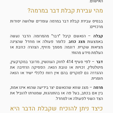
האישום.
מהי עבירת קבלת דבר במרמה?
בבסיס עבירת קבלת דבר במרמה עומדים שלושה יסודות
מרכזיים:
קבלה
– הנאשם קיבל "דבר" מהמרומה. הדבר נעשה
באמצעות
מצג כוזב
. כלומר פעולה או מחדל שהציגה
מציאות שקרית. דוגמה: מסמך מזויף, הצהרה כוזבת או
העלמת מידע מהותי.
דבר
– לפי סעיף 414 לחוק העונשין, מדובר במקרקעין,
מיטלטלין, זכויות או טובת הנאה. הפסיקה הרחיבה את
ההגדרה גם למקרים בהם אין רווח כלכלי ישיר או הנאה
חומרית.
מרמה
– מצג שווא שהנאשם יצר בידיעה שהוא אינו אמת,
בין אם בכתב, בעל פה או בהתנהגות, שמטרתו להוביל את
הצד השני לפעולה או למחדל.
כיצד ניתן להוכיח שקבלת הדבר היא