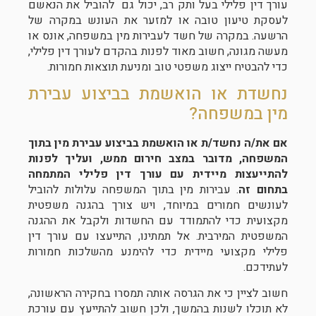
עורך דין פלילי בעל ותק רב, יכול גם להוביל את הנאשם
לעסקת טיעון טובה או למזער את העונש במקרה של
הרשעה. במקרה של חשד לעבירות מין במשפחה, אונס או
מעשה מגונה, חשוב מאוד לפנות בהקדם לעורך דין פלילי,
כדי להבטיח ייצוג משפטי טוב ומניעת תוצאות חמורות.
נחשדת או הואשמת בביצוע עבירת
מין במשפחה?
אם את/ה נחשד/ת או הואשמת בביצוע עבירת מין בתוך
המשפחה, מדובר במצב חירום ממש, ועליך לפנות
להתייעצות מיידית עם עורך דין פלילי המתמחה
בתחום זה
. עבירות מין בתוך המשפחה עלולות להוביל
לעונשים חמורים במיוחד, ויש צורך בהגנה משפטית
מקצועית כדי להתמודד עם החשדות ולקבל את ההגנה
המשפטית המירבית. אל תמתינו, התייעצו עם עורך דין
פלילי מקצועי מיידית כדי להימנע מהשלכות חמורות
לעתידכם.
חשוב לציין כי את הגרסה אותה תמסרו בחקירה הראשונה,
לא תוכלו לשנות בהמשך, ולכן חשוב להתייעץ עם עורכת