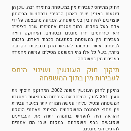
החוק מתייחס לעבירות מין במשפחה בחומרה רבה, שכן הן
פוגעות באופן ישיר באמון הבסיסי ובתחושת הביטחון
שצריכים להיות בין בני משפחה. הפגיעה מתבצעת על ידי
אדם בעל סמכות, בתוך מסגרת אינטימית שבה הציפייה
היא שהיחסים יהיו מוגנים ובטוחים. המחוקק רואה
בעבירות מין במשפחה כפוגעות בכבוד האדם, בזכותו
לביטחון אישי ובזכותו להרגיש מוגן בסביבתו הקרובה
ביותר, בשל כל אלו בתי המשפט מטילים ענישה מחמירה
בעבירות מין במשפחה.
תיקון חוק העונשין ושינוי היחס
לעבירות מין בתוך המשפחה
בתיקון לחוק העונשין משנת 2002, המחוקק הוסיף את
סעיף 351 לחוק, המייחד את העבירות המבוצעות במסגרת
המשפחה ומטיל עליהן ענישה חמורה יותר מאשר עבירות
מין מחוץ למסגרת המשפחתית. הרציונל מאחורי הוספת
ההוראה היה להעניש בחומרה יתרה את העבריינים
שפוגעים בבני משפחתם, במקום שבו הם אמורים
להרגיש הכי מוגנים.