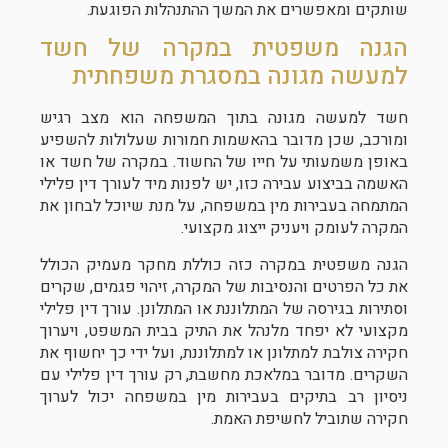
שותקים ומאפשרים את המשך ההתנהלות הפוגעת.
הגנה משפטית במקרה של חשד
למעשה מגונה במסגרת משפחתית
חשד למעשה מגונה בתוך המשפחה הוא מצב רגיש
ומורכב, שכן מדובר בהאשמות חמורות שעלולות להשפיע
באופן משמעותי על חייו של החשוד. במקרה של חשד או
האשמה בביצוע עבירה כזו, יש לפנות מיד לעורך דין פלילי
המתמחה בעבירות מין במשפחה, על מנת שיוכל לבחון את
המקרה לעומק ויעניק ייצוג מקצועי.
הגנה משפטית במקרה כזה כוללת מחקר מעמיק הכולל
את כל הפרטים והנסיבות של המקרה, זיהוי פגמים, שקרים
וסתירות בגירסה של המתלוננת או המתלונן. עורך דין פלילי
מקצועי לא יפחד מלנהל את התיק בבית המשפט, ויערוך
חקירה צולבת למתלונן או למתלוננת, ועל ידי כך יחשוף את
השקרים. מדובר במלאכת מחשבת, רק עורך דין פלילי עם
ניסיון רב בתיקים בעבירות מין במשפחה יכול לערוך
חקירה שתוביל לחשיפת האמת.