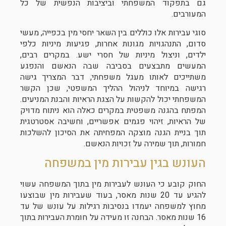
גם בתפקוד המשפחתי וביציבות הנפשית של כל
המעורבים.
סוגי עבירות אלו כוללים בין השאר יחסי מין בכפייה, מעשי
סדום, התנהגויות מגונות אחרות, פגיעות מיניות כלפי
ילדים, וניצול מיניות של חסרי ישע. במקרים רבים,
המעשים מתבצעים בסביבה שבה הנאשם והנפגע
משתייכים לאותו מעגל משפחתי, דבר המצריך גישה
רגישה במיוחד לניהול ההליך המשפטי, שכן הקשר
המשפחתי יכול להקשות על הצגת הראיות והבנת המניעים.
המפתח בהגנה משפטית במקרים כאלה הוא ניתוח מדויק
של הראיות, זיהוי פגמים אפשריים, וחשיבה אסטרטגית
תוך בניית הגנה מוצקה המפחיתה את הסיכון להשלכות
חמורות, תוך שמירה על זכויות הנאשם.
העונש בגין עבירות מין במשפחה
החוק קובע כי העונש לעבירות מין בתוך המשפחה עשוי
להגיע עד 20 שנות מאסר, בעוד שעבירות מין שבוצעו
מחוץ למשפחה יעמדו בנסיבות רגילות על עונש של עד
16 שנות מאסר. הבחנה זו מעידה על חומרת העבירות בתוך