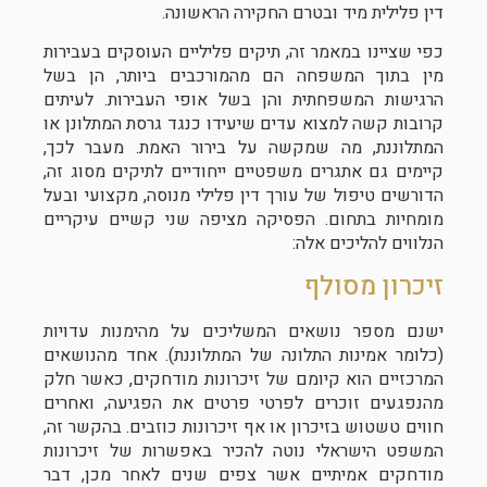
דין פלילית מיד ובטרם החקירה הראשונה.
כפי שציינו במאמר זה, תיקים פליליים העוסקים בעבירות
מין בתוך המשפחה הם מהמורכבים ביותר, הן בשל
הרגישות המשפחתית והן בשל אופי העבירות. לעיתים
קרובות קשה למצוא עדים שיעידו כנגד גרסת המתלונן או
המתלוננת, מה שמקשה על בירור האמת. מעבר לכך,
קיימים גם אתגרים משפטיים ייחודיים לתיקים מסוג זה,
הדורשים טיפול של עורך דין פלילי מנוסה, מקצועי ובעל
מומחיות בתחום. הפסיקה מציפה שני קשיים עיקריים
הנלווים להליכים אלה:
זיכרון מסולף
ישנם מספר נושאים המשליכים על מהימנות עדויות
(כלומר אמינות התלונה של המתלוננת). אחד מהנושאים
המרכזיים הוא קיומם של זיכרונות מודחקים, כאשר חלק
מהנפגעים זוכרים לפרטי פרטים את הפגיעה, ואחרים
חווים טשטוש בזיכרון או אף זיכרונות כוזבים. בהקשר זה,
המשפט הישראלי נוטה להכיר באפשרות של זיכרונות
מודחקים אמיתיים אשר צפים שנים לאחר מכן, דבר