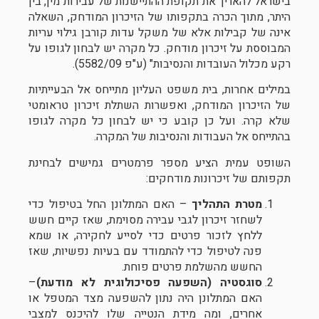
בישראל להאריך את תקופת ההתיישנות של עבירות מין, בין
היתר, מתוך הכרה בתקפותו של הזיכרון המודחק, השאלה
אינה של קבילות אלא של משקל עדות קורבן גילוי עריות
המבוססת על זיכרון מודחק. כל מקרה יש לבחון לגופו על
רקע מכלול העובדות והנסיבות" (ע"פ 5582/09).
במילים אחרות, בית משפט העליון מתייחס אל הבעייתיות
של הזיכרון המודחק, ואפשרות השתלת זיכרון טראומטי
שלא קרה. ועל כן קובע כי יש לבחון כל מקרה לגופו
בהתייחס אל העבודות והנסיבות של המקרה.
השופט עמית הציע מספר פרמטרים גמישים לבחינת
תקפותם של זיכרונות מודחקים:
מטרת התהליך
– האם המתלונן החל בטיפול כדי
לשחזר זיכרון לגבי עבירה מסוימת, שאז קיים חשש
ללחץ לזכור פרטים כדי לסייע לחקירה, או שמא
פנה לטיפול כדי להתמודד עם בעיות נפשיות, שאז
החשש מהשלמת פרטים פוחת.
סוגסטיה (השפעה פסיכולוגית לא מודעת)
–
האם המתלונן היה נתון להשפעה מצד המטפל או
אחרים, ומה מידת הנטייה שלו להיכנס למצבי