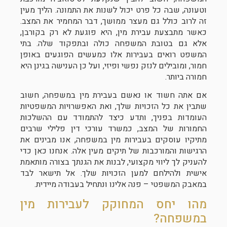
וטעונה, שבה כל פרט יכול לשנות את התמונה. הליך מעין
זה לרוב כולל גם מעצר ממושך, דבר המחמיר את המצב.
כאשר מתבצעת עבירת מין, היא פוגעת לא רק בקורבן,
אלא גם בטובת המשפחה כולה ובתפקוד שלה. בתי
המשפט רואים בעבירות אלו כמעשים הפוגעים באופן
חמור, ומובילים לנזק נפשי ופיזי, ועל כן הענישה בגינן היא
חמורה ביותר.
אם אתה חשוד או נאשם בעבירת מין במשפחה, חשוב
שתבין את כל הזכויות שלך, ואת האפשרויות המשפטיות
העומדות בפניך, ותדע כיצד להתמודד עם ההשלכות
החמורות של המצב, כמשרד עורכי דין פלילי שרבים
מתיקיו עוסקים בעבירות מין במשפחה, אנו מבינים את
הרגישות והמורכבות של תיקים מעין אלה. אנחנו כאן כדי
להעניק לך ליווי מקצועי, לבנות את הגנתך בצורה מותאמת
אישית ולהילחם למען הזכויות שלך. אל תישאר לבד
במאבק המשפטי – פנה אלינו ונתחיל בעבודה מיידית.
מהו יחס המחוקק לעבירות מין
במשפחה?