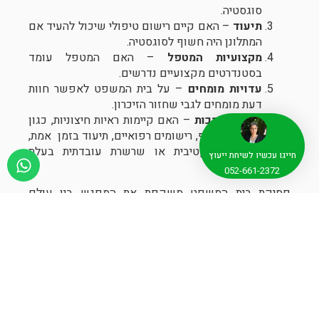
סוגסטיה.
תיעוד
– האם קיים רישום טיפולי שיכול להעיד אם
המתלונן היה חשוף לסוגסטיה.
מקצועיות המטפל
– האם המטפל עומד
בסטנדרטים מקצועיים נדרשים.
עדויות מומחים
– על בית המשפט לאפשר חוות
דעת מומחים לגבי שחזור הזיכרון.
ראיות תומכות
– האם קיימות ראיות חיצוניות, כגון
הודאת התוקף, רישומים רפואיים, תיעוד בזמן אמת,
עדות אובייקטיבית או שרשרת עובדתית בעלת
חייגו עכשיו לשיחת ייעוץ
משקל.
052-661-2372
פסיקת בית המשפט משקפת את המפגש בין עולם
הפסיכולוגיה לבין עולם המשפט, וחשיבותו ניכרת בתיקים
פליליים העוסקים בזיכרונות מודחקים (להרחבה ראו:
הפסיכולוגיה בבית המשפט – אמינות עדויות בעבירות מין
והזיכרון המודחק – עו"ד ברוך אברהמי)
עדויות כבושות בעבירות מין
במשפחה – בין משפט לפסיכולוגיה