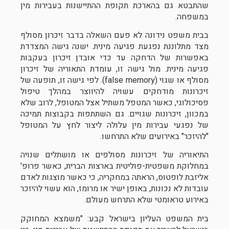
שהתבטא גם בהארכת תקופת ההתיישנות בעבירות מין
במשפחה.
בבית משפט נידונה לא פעם השאלה בדבר זיכרון מסולף
מצד מתלוננת נפגעת פגיעה מינית. ישנה גישה המצדדת
באפשרות של הדחקה עד כדי אובדן זיכרון בעקבות
פגיעה מינית. מול גישה זו, עומדת התאוריה של זיכרון
מסולף או שגוי (false memory). לפי גישה זו, תופעה של
זיכרונות מודחקים עשויה להיווצר במהלך טיפול
פסיכולוגי, כאשר המטפל משתיל אצל המטופל, לרוב שלא
במכוון, זיכרונות שגויים. גם השתתפות בקבוצות תמיכה
של נפגעי עבירות מין עלולה ליצור לחץ על המטופל
"להיזכר" באירועים שלא התרחשו.
התיאוריה של זיכרונות מסולפים או מושתלים שנויה
במחלוקת משפטית-פוליטית בארצות הברית, כאשר פרופ'
אליזבת לופטוס, הראתה במחקריה, כי כאשר מוצגות לאדם
עובדות לא נכונות, באופן ישיר או מרומז, הוא עשוי להיזכר
באירוע טראומטי שלא התרחש מעולם.
בית המשפט העליון בישראל קבע: "משמצא המחוקק