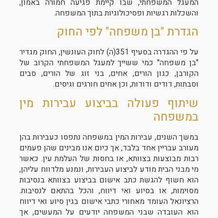
המעגל המשפחתי, שבו קיימת פגיעה חמורה באמון,
והשכלות רגשיות ופסיכולוגיות בתוך המשפחה.
הגדרת "בן משפחה" לפי החוק
על פי ההגדרה בסעיף 351(ה) לחוק העונשין, החוק מגדיר
"בן משפחה" כמי ששייך למעגל המשפחתי הקרוב של
הקורבן, כגון הורים, אחים, בני זוג של הורים, סבים
וסבתות, דודים ודודות, וכן אחים חורגים וגיסים.
שיתוף פעולה בביצוע עבירות מין
במשפחה
במשך השנים, עבירות המין במשפחה נתפסו כעבירות בהן
מעורב עבריין אחד בלבד, אך כיום אנו מבינים שהן פעמים
רבות מבוצעות בצוותא, או בחסות של העלמת עין. כאשר
מי מבני הבית מודע לביצוע העבירות, ונמנע מלדווח עליהן,
הוא חשוף להגשת כתב אישום בביצוע בצוותא בנסיבות
מסוימות, או בסיוע ואי דיווח, והכל בהתאם לנסיבות.
הרציונאל העומד מאחורי כתבי אישום בגין סיוע ואי דיווח
הוא העובדה שבני המשפחה יודעים על המעשים, אך