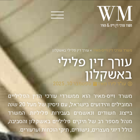
משרד עורכי דין וייס-מאיר
»
עורך דין פלילי באשקלון
עורך דין פלילי
באשקלון
עו"ד לירז מאיר
ספטמבר 10, 2025
משרד וייס-מאיר הוא ממשרדי עורכי הדין הפליליים
המובילים והידועים בישראל, עם ניסיון של מעל 20 שנה
בייצוג חשודים ונאשמים בעבירות פליליות. המשרד
מנהל מספר רב של תיקים פליליים באשקלון והסביבה,
כולל דיוני מעצרים, גישורים, תיקי הוכחות וערעורים.