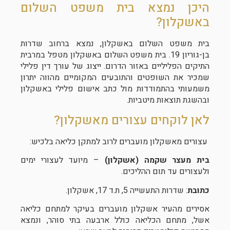
היכן נמצא בית משפט השלום
באשקלון?
בית משפט השלום באשקלון, נמצא ברחוב שדרות
בן-גוריון 19. בית משפט השלום באשקלון מטפל במרבית
התיקים הפליליים באזור הדרום. ייצוג של עורך דין פלילי
שמכיר את השופטים והתובעים המקומיים מהווה יתרון
משמעותי בהתמודדות מול כתב אישום פלילי באשקלון
ובהשגת תוצאות מיטביות.
לאן לוקחים עצורים מאשקלון?
עצורים מאשקלון מועברים לרוב למתקן כליאה בלכיש:
בית מעצר שקמה (אשקלון)
– מיועד לעצורי ימים
ולעצורים עד תום ההליכים.
כתובת
: שדרות התעשייה 5, ת.ד 17, אשקלון.
אסירים מהעיר אשקלון מועברים בעיקר למתחם כליאה
אשל, מתחם הכליאה כולל ארבעה בתי סוהר, ונמצא