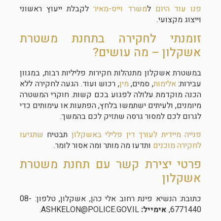
פנו עוד היום
ל
משרד וייס-מאיר
לקבלת ייעוץ ראשוני
וייצוג מקצועי.
זומנתי לחקירה בתחנת משטרת
אשקלון – מה עושים?
במשטרת אשקלון מתנהלות חקירות פליליות רבות, במגוון
עבירות:
אלימות
, סמים,
מין
, רכוש ועוד. הגעה לחקירה ללא
הכנה מוקדמת עלולה לפגוע בכם קשות. חוקרי המשטרה
מיומנים, ולעיתים ישתמשו בלחץ, הפתעות או עימותים כדי
לגרום לכם למסור גרסה שתזיק לכם בהמשך.
פנייה מיידית לעורך דין פלילי באשקלון
תבטיח
שתגיעו
לחקירה מוכנים
ותדעו מה מותר ומה אסור לומר.
פרטי יצירת קשר עם תחנת משטרת
אשקלון
כתובת: הנשיא פינת רחוב אלי כהן, אשקלון, טלפון: 08-
6771440,
אימייל:
ASHKELON@POLICE.GOV.IL.