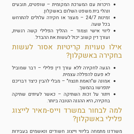
היכרות עם המערכת המקומית – שופטים, תובעים
ונהלי בית משפט השלום באשקלון.
זמינות 24/7 – מעצר או חקירה עלולים להתרחש
בכל שעה.
ליווי אישי וצמוד – ההליך הפלילי קשה רגשית,
ועורך דין קשוב יכול לעשות את ההבדל.
אילו טעויות קריטיות אסור לעשות
בחקירה באשקלון?
הגעה לחקירה ללא עורך דין פלילי – דבר שמוביל
לא פעם להפללה עצמית.
אמונה ש"האמת תנצח" – מבלי להבין כיצד דבריכם
יתפרשו בהמשך.
ויתור על זכות השתיקה – כאשר לעיתים שתיקה
בחקירה, היא ההגנה הטובה ביותר.
למה לבחור במשרד וייס-מאיר לייצוג
פלילי באשקלון?
משרדנו מתמחה בליווי וייצוג חשודים ונאשמים בעבירות