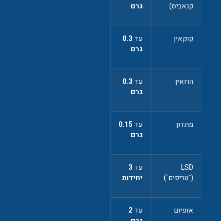
קנאביס)
גרם
קוקאין
עד
0.3
גרם
הרואין
עד
0.3
גרם
מתדון
עד
0.15
גרם
LSD
עד
3
("טריפים")
יחידות
אופיום
עד
2
גרם