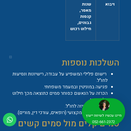
ויבוא
שנות
מאסר,
קנסות
גבוהים,
חילוט רכוש
השלכות נוספות
רישום פלילי המשפיע על עבודה, רישיונות ונסיעות
לחו"ל.
פגיעה במוניטין ובמעמד משפחתי.
הכרזה על הנאשם כסוחר סמים כתוצאה מכך חילוט
כל רכושו.
סירוב לקבל ויזה לחו"ל.
שלילת רישיון מקצועי (רופאים, עורכי דין, מורים).
חייגו עכשיו לשיחת ייעוץ
סמים קלים מול סמים קשים
052-661-2372