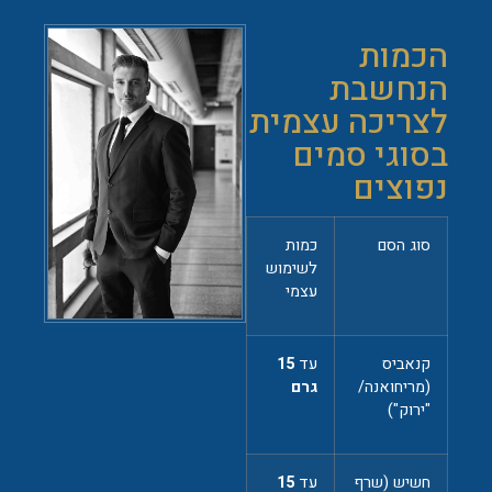
הכמות
הנחשבת
לצריכה עצמית
בסוגי סמים
נפוצים
סוג הסם
כמות
לשימוש
עצמי
קנאביס
עד
15
(מריחואנה/
גרם
"ירוק")
חשיש (שרף
עד
15