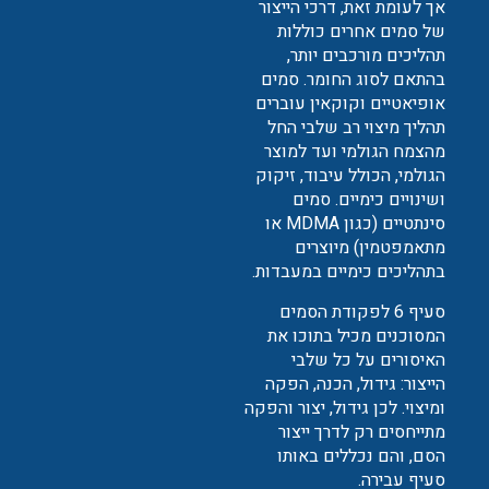
אך לעומת זאת, דרכי הייצור
של סמים אחרים כוללות
תהליכים מורכבים יותר,
בהתאם לסוג החומר. סמים
אופיאטיים וקוקאין עוברים
תהליך מיצוי רב שלבי החל
מהצמח הגולמי ועד למוצר
הגולמי, הכולל עיבוד, זיקוק
ושינויים כימיים. סמים
סינתטיים (כגון MDMA או
מתאמפטמין) מיוצרים
בתהליכים כימיים במעבדות.
סעיף 6 לפקודת הסמים
המסוכנים מכיל בתוכו את
האיסורים על כל שלבי
הייצור: גידול, הכנה, הפקה
ומיצוי. לכן גידול, יצור והפקה
מתייחסים רק לדרך ייצור
הסם, והם נכללים באותו
סעיף עבירה.