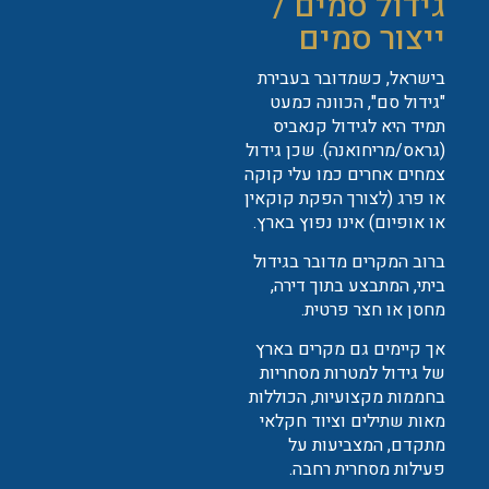
גידול סמים /
ייצור סמים
בישראל, כשמדובר בעבירת
"גידול סם", הכוונה כמעט
תמיד היא לגידול קנאביס
(גראס/מריחואנה). שכן גידול
צמחים אחרים כמו עלי קוקה
או פרג (לצורך הפקת קוקאין
או אופיום) אינו נפוץ בארץ.
ברוב המקרים מדובר בגידול
ביתי, המתבצע בתוך דירה,
מחסן או חצר פרטית.
אך קיימים גם מקרים בארץ
של גידול למטרות מסחריות
בחממות מקצועיות, הכוללות
מאות שתילים וציוד חקלאי
מתקדם, המצביעות על
פעילות מסחרית רחבה.