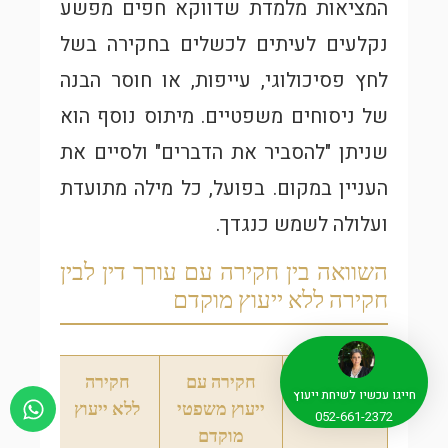
המציאות מלמדת שדווקא חפים מפשע
נקלעים לעיתים לכשלים בחקירה בשל
לחץ פסיכולוגי, עייפות, או חוסר הבנה
של ניסוחים משפטיים. מיתוס נוסף הוא
שניתן "להסביר את הדברים" ולסיים את
העניין במקום. בפועל, כל מילה מתועדת
ועלולה לשמש כנגדך.
השוואה בין חקירה עם עורך דין לבין
חקירה ללא ייעוץ מוקדם
היבט
חקירה עם
חקירה
חייגו עכשיו לשיחת ייעוץ
ייעוץ משפטי
ללא ייעוץ
052-661-2372
מוקדם