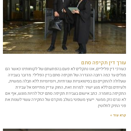
עורך דין תקיפה סתם
כעורכי דין פליליים, אנו נתקלים לא פעם בהפתעתם של לקוחותינו כאשר הם
מגלים עד כמה רחבה ההגדרה של תקיפה סתם בדין הפלילי. מדובר בעבירה
שעלולה להתקיים גם בסיטואציות שגרתיות, ויומיומיות ללא חבלה ממשית,
ולעיתים גם ללא מגע ישיר. למרות זאת, החוק עדיין מתייחס אל עבירת
התקיפה בחומרה. כתב אישום בעבירת תקיפה סתם יכול להיות מוגש, אף אם
לא נגרם נזק ממשי. ייעוץ משפטי בשלב מוקדם של החקירה עשוי לשנות את
פני התיק לחלוטין.
קרא עוד »