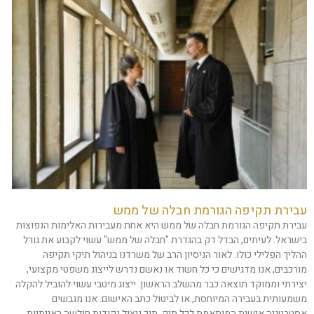
עבירת תקיפה הגורמת חבלה של ממש
עבירת תקיפה הגורמת חבלה של ממש היא אחת מעבירות האלימות הנפוצות
בישראל. לעיתים, הבדל דק בהגדרת "חבלה של ממש" עשוי לקבוע את גורל
ההליך הפלילי כולו. לאור הניסיון הרב של משרדנו בניהול תיקי תקיפה
מורכבים, אנו מדגישים כי כל חשוד או נאשם נדרש לייצוג משפטי מקצועי,
יצירתי וממוקד תוצאה כבר מהשלב הראשון. ייצוג מיטבי עשוי להוביל להקלה
משמעותית בעבירה המיוחסת, או לביטול כתב האישום. אנו מגבשים
אסטרטגיה אישית המותאמת לכל תיק, תוך ניצול נקודות חולשה ראייתיות