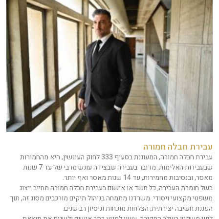
עבירת חבלה חמורה
עבירת חבלה חמורה, המעוגנת בסעיף 333 לחוק העונשין, היא מהחמורות
שבעבירות האלימות. מדובר בעבירה שבצידה עונש מרבי של עד 7 שנות
מאסר, ובנסיבות מחמירות, עד 14 שנות מאסר ואף יותר.
בשל חומרת העבירה, כל חשד או אישום בעבירת חבלה חמורה מחייב ייצוג
משפטי מקצועי ויסודי. משרדנו מתמחה בניהול תיקים מורכבים מסוג זה, תוך
הפגנת חשיבה יצירתית, הצלחות מוכחות וניסיון רב שנים.
ליווי משפטי בשלב החקירה, עשוי למנוע כתב אישום ולשנות את תוצאת